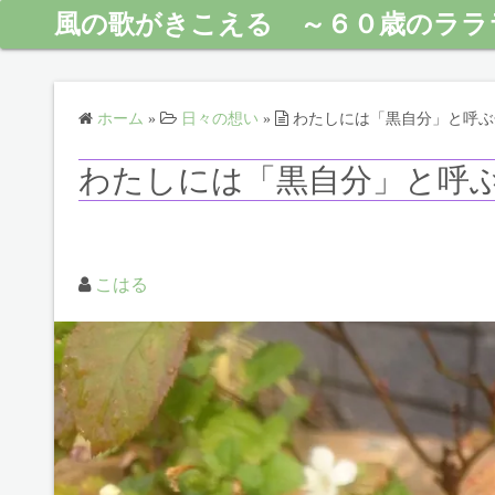
風の歌がきこえる ～６０歳のララ
ホーム
»
日々の想い
»
わたしには「黒自分」と呼ぶ
わたしには「黒自分」と呼
こはる