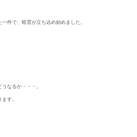
た一件で、暗雲が立ち込め始めました。
・
どうなるか・・・。
ります。