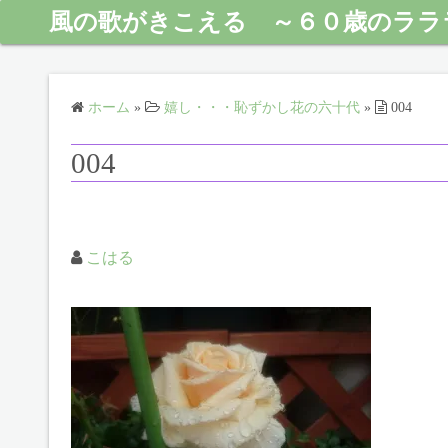
風の歌がきこえる ～６０歳のララ
ホーム
»
嬉し・・・恥ずかし花の六十代
»
004
004
こはる