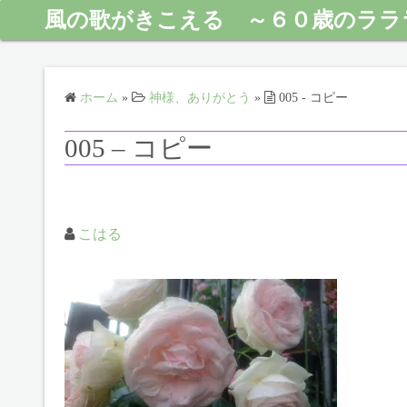
風の歌がきこえる ～６０歳のララ
ホーム
»
神様、ありがとう
»
005 - コピー
005 – コピー
こはる