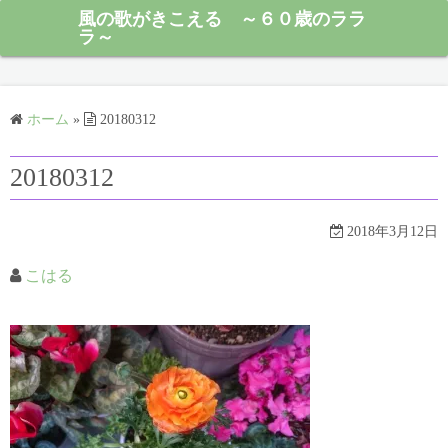
風の歌がきこえる ～６０歳のララ
ラ～
ホーム
»
20180312
20180312
2018年3月12日
こはる