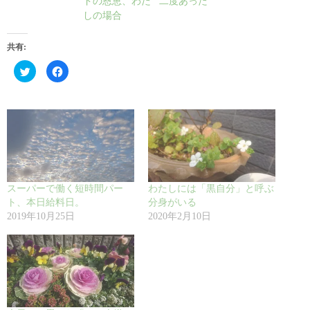
ドの恩恵、わた
二度あった
しの場合
共有:
ク
F
リ
a
ッ
c
ク
e
し
b
て
o
T
o
w
k
i
で
t
共
t
有
e
す
r
る
で
に
共
は
スーパーで働く短時間パー
わたしには「黒自分」と呼ぶ
有
ク
(
リ
ト、本日給料日。
分身がいる
新
ッ
2019年10月25日
2020年2月10日
し
ク
い
し
ウ
て
ィ
く
ン
だ
ド
さ
ウ
い
で
(
開
新
き
し
ま
い
す
ウ