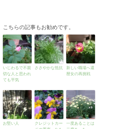
こちらの記事もお勧めです。
いじわるで不親
ささやかな抵抗
新しい職場へ還
切な人と思われ
暦女の再挑戦
ても平気
お堅い人
クレジットカー
一度あることは