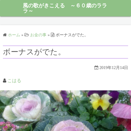
風の歌がきこえる ～６０歳のララ
ラ～
ホーム
»
お金の事
»
ボーナスがでた。
ボーナスがでた。
2019年12月14日
こはる