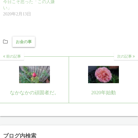
今日こそ思った「この人嫌
)
ィ
ン
い」
ド
2020年2月13日
ウ
で
開
き
ま
す
)
お金の事
前の記事
次の記事
なかなかの頑固者だ。
2020年始動
ブログ内検索