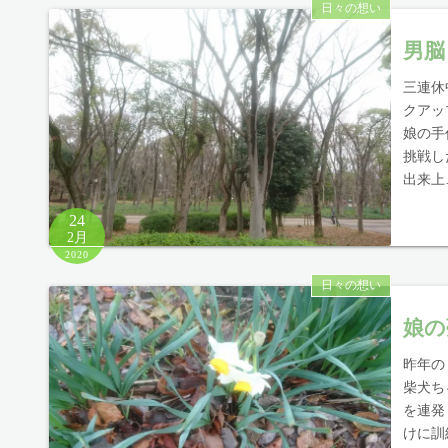
日々の想い
男脳
三連休
クアッ
娘の手
挑戦し
出来上
24
2月
2020
日々の想い
娘の
昨年の
柴犬ち
を連発
けに訓