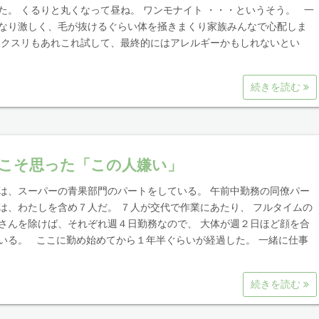
た。 くるりと丸くなって昼ね。 ワンモナイト ・・・というそう。 一
なり激しく、毛が抜けるぐらい体を掻きまくり家族みんなで心配しま
 クスリもあれこれ試して、最終的にはアレルギーかもしれないとい
続きを読む
こそ思った「この人嫌い」
は、スーパーの青果部門のパートをしている。 午前中勤務の同僚パー
は、わたしを含め７人だ。 ７人が交代で作業にあたり、 フルタイムの
さんを除けば、それぞれ週４日勤務なので、 大体が週２日ほど顔を合
いる。 ここに勤め始めてから１年半ぐらいが経過した。 一緒に仕事
続きを読む