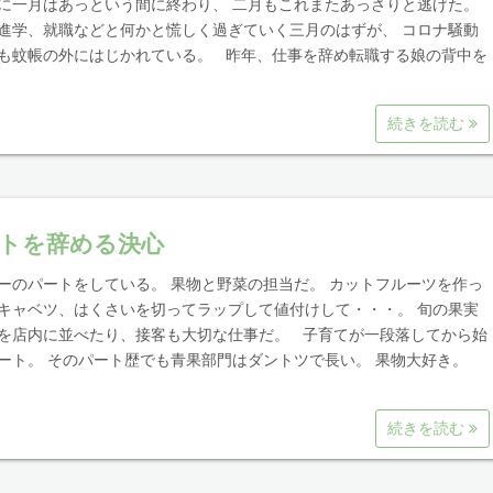
に一月はあっという間に終わり、 二月もこれまたあっさりと逃げた。
進学、就職などと何かと慌しく過ぎていく三月のはずが、 コロナ騒動
も蚊帳の外にはじかれている。 昨年、仕事を辞め転職する娘の背中を
続きを読む
トを辞める決心
ーのパートをしている。 果物と野菜の担当だ。 カットフルーツを作っ
キャベツ、はくさいを切ってラップして値付けして・・・。 旬の果実
を店内に並べたり、接客も大切な仕事だ。 子育てが一段落してから始
ート。 そのパート歴でも青果部門はダントツで長い。 果物大好き。
続きを読む