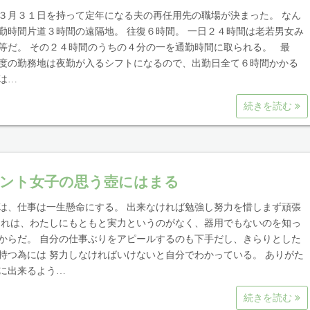
３月３１日を持って定年になる夫の再任用先の職場が決まった。 なん
勤時間片道３時間の遠隔地。 往復６時間。 一日２４時間は老若男女み
等だ。 その２４時間のうちの４分の一を通勤時間に取られる。 最
度の勤務地は夜勤が入るシフトになるので、出勤日全て６時間かかる
は…
続きを読む
ント女子の思う壺にはまる
は、仕事は一生懸命にする。 出来なければ勉強し努力を惜しまず頑張
それは、わたしにもともと実力というのがなく、器用でもないのを知っ
からだ。 自分の仕事ぶりをアピールするのも下手だし、きらりとした
持つ為には 努力しなければいけないと自分でわかっている。 ありがた
に出来るよう…
続きを読む