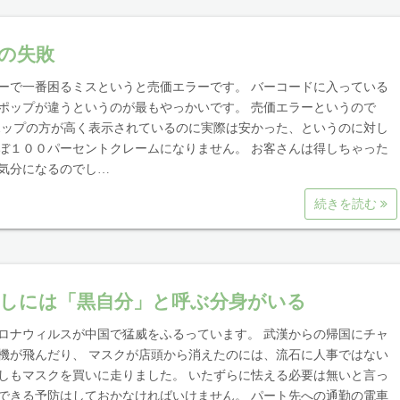
の失敗
ーで一番困るミスというと売価エラーです。 バーコードに入っている
ポップが違うというのが最もやっかいです。 売価エラーというので
ポップの方が高く表示されているのに実際は安かった、というのに対し
ぼ１００パーセントクレームになりません。 お客さんは得しちゃった
気分になるのでし…
続きを読む
しには「黒自分」と呼ぶ分身がいる
ロナウィルスが中国で猛威をふるっています。 武漢からの帰国にチャ
機が飛んだり、 マスクが店頭から消えたのには、流石に人事ではない
しもマスクを買いに走りました。 いたずらに怯える必要は無いと言っ
できる予防はしておかなければいけません。 パート先への通勤の電車