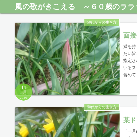
風の歌がきこえる ～６０歳のララ
50代からの生き方
面接
満を持
たい旨
指定さ
いるス
含めて
14
3月
2020
50代からの生き方
某ド
「一月