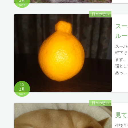
2月
2020
日々の想い
スー
ルー
スーパ
軒下で
ます。
環とし
あっ…
15
2月
2020
日々の想い
見て
生後半