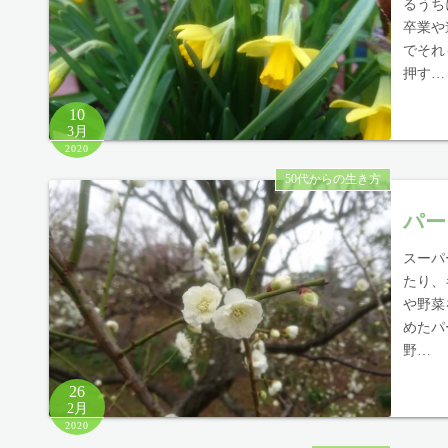
るうち
卒業や
でそれ
押す…
10
3月
2020
50代からの生き方
パー
スーパ
たり、
や野菜
めたパ
野…
26
2月
2020