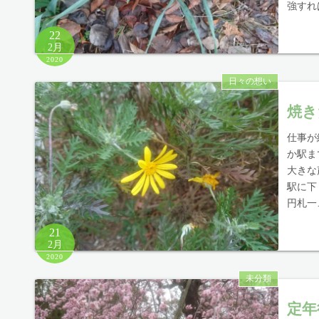
強すれ
22
2月
2020
日々の想い
焼き
仕事が
か駅ま
大きな
駅に下
円札一
21
2月
2020
未分類
定年