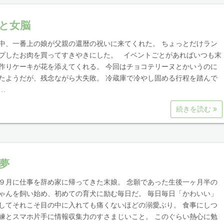
と女脳
中、一番上の娘が父親の還暦の祝いに来てくれた。 ちょっとだけラン
プしたお肉を買ってすきやきにした。 イベントごとがあればいつも末
作りケーキが花を添えてくれる。 今回はチョコテリーヌとかいうのに
たようだが、残念ながら大失敗。 冷蔵庫で冷やし固める行程を踏んで
…
続きを読む
夢
９月に仕事を辞め家に帰ってきた末娘。 念願であった生後一ヶ月半の
ゃんを飼い始め、初めての育犬に励む毎日だ。 毎日毎日「かわいい」
してそれこそ目の中に入れても痛くないほどの溺愛ぶり。 食事にしつ
練とスマホ片手に情報収集力のすさまじいこと。 このぐらい熱心に勉