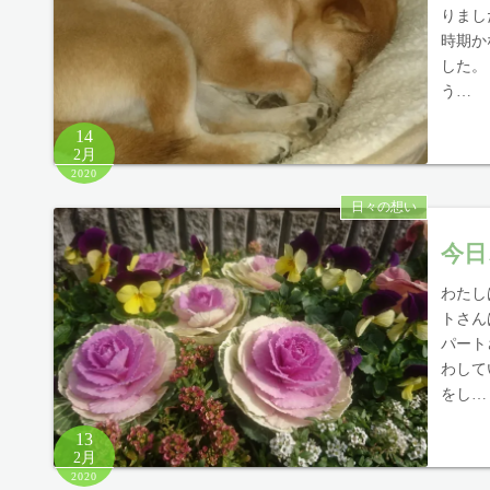
りまし
時期か
した。
う…
14
2月
2020
日々の想い
今日
わたし
トさん
パート
わして
をし…
13
2月
2020