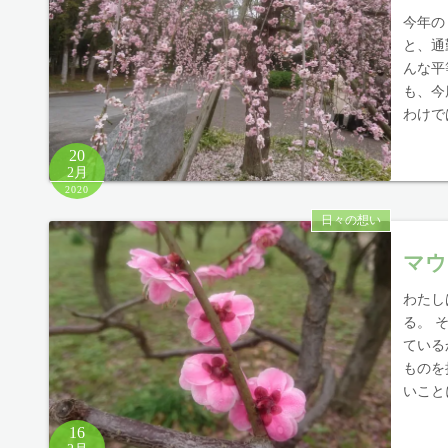
今年の
と、通
んな平
も、今
わけで
20
2月
2020
日々の想い
マウ
わたし
る。 
ている
ものを
いこと
16