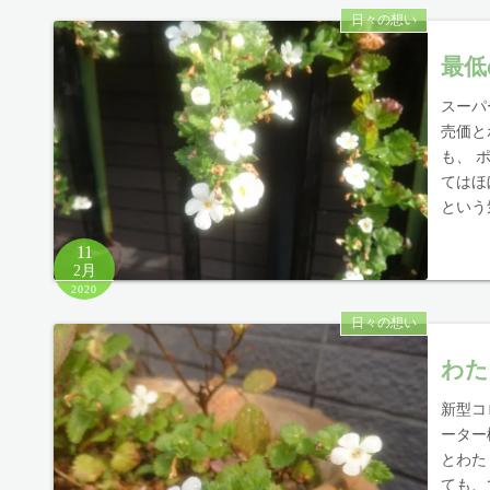
日々の想い
最低
スーパ
売価と
も、 
てはほ
という
11
2月
2020
日々の想い
わた
新型コ
ーター
とわた
ても、