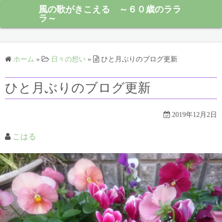
風の歌がきこえる ～６０歳のララ
ラ～
ホーム
»
日々の想い
»
ひと月ぶりのブログ更新
ひと月ぶりのブログ更新
2019年12月2日
こはる