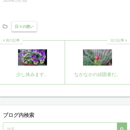
2020年2月3日
ド
ウ
で
開
き
ま
す
日々の想い
)
前の記事
次の記事
少し休みます。
なかなかの頑固者だ。
ブログ内検索