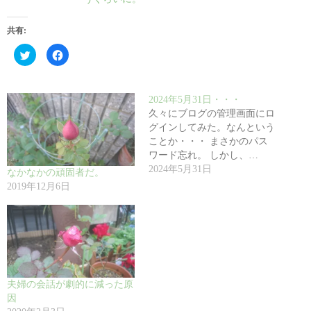
共有:
ク
F
リ
a
ッ
c
ク
e
し
b
て
o
2024年5月31日・・・
T
o
w
k
久々にブログの管理画面にロ
i
で
t
共
グインしてみた。なんという
t
有
ことか・・・ まさかのパス
e
す
r
る
ワード忘れ。 しかし、…
で
に
共
は
2024年5月31日
なかなかの頑固者だ。
有
ク
(
リ
2019年12月6日
新
ッ
し
ク
い
し
ウ
て
ィ
く
ン
だ
ド
さ
ウ
い
で
(
開
新
き
し
夫婦の会話が劇的に減った原
ま
い
す
ウ
因
)
ィ
ン