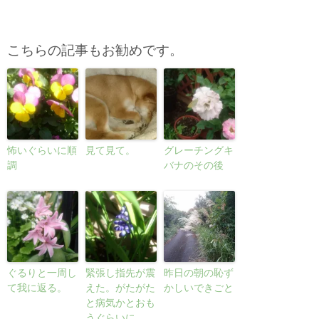
こちらの記事もお勧めです。
怖いぐらいに順
見て見て。
グレーチングキ
調
バナのその後
ぐるりと一周し
緊張し指先が震
昨日の朝の恥ず
て我に返る。
えた。がたがた
かしいできごと
と病気かとおも
うぐらいに。